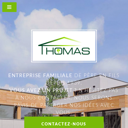
ENTREPRISE FAMILIALE
DE PÈRE EN FILS
DEPUIS 1939.
VOUS AVEZ UN PROJET ?
N'HÉSITEZ PAS
À NOUS CONTACTER, NOUS SERONS
RAVIS DE PARTAGER NOS IDÉES AVEC
VOUS.
CONTACTEZ-NOUS